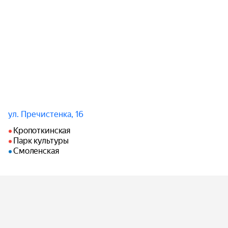
«В степи молдаванской»

…и другие жемчужины его репертуара.

Исполнители:

Мария Гусева (сопрано)

Георгий Тадоровский (баритон),

у рояля Альберт Амирагян.

Продолжительность 1ч и 15 мин без антракта.
ул. Пречистенка, 16
Кропоткинская
Парк культуры
Смоленская