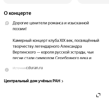
О концерте
Дорогие ценители романса и изысканной 
поэзии!

Камерный концерт клуба XIX век, посвящённый 
творчеству легендарного Александра 
Вертинского — короля русской эстрады, чьи 
песни стали символом Серебряного века и 
эмигрантской тоски.

cduran.ru
Источник
В программе прозвучат самые пронзительные 
Центральный дом учёных РАН
романсы:

«Ваши пальцы пахнут ладаном»

Танго «Магнолия»

«Доченьки»

«Жёлтый ангел»
