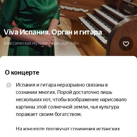
Viva Испания. Орган и гитара
Классическая музыка  •  Концерт  •  6+
О концерте
Испания и гитара неразрывно связаны в 
сознании многих. Порой достаточно лишь 
нескольких нот, чтобы воображение нарисовало 
картины этой солнечной земли, чья культура 
поражает своим богатством.

На концерте прозвучат сочинения испанских 
мастеров, но программа не ограничится только 