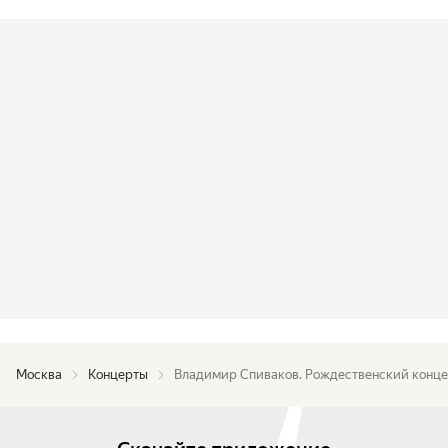
В программе:

«Италия. Испания»;

А. Вивальди. Концерт для оркестра соль минор;

Г. Доницетти. Музыка для струнных;

А. Корелли. Сарабанда, Жига и Шутка (обработка 
Эттори Пинелли);

Х. Турина. «Молитва тореро», ор. 34;

М. де Фалья. Испанская народная сюита для 
виолончели (скрипки) и фортепиано 
(оркестровка А. Стрельникова);

Л. Боккерини. Симфония ре минор.
Москва
Концерты
Владимир Спиваков. Рождественский конце