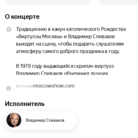
О концерте
Традиционно в канун католического Рождества 
«Виртуозы Москвы» и Владимир Спиваков 
выходят на сцену, чтобы подарить слушателям 
атмосферу самого доброго праздника в году.

В 1979 году выдающийся скрипач-виртуоз 
Владимир Спиваков объединил лучших 
музыкантов российской столицы в камерный 
moscowshow.com
Источник
оркестр «Виртуозы Москвы». Сегодня у 
музыкантов нет неосвоенных территорий 
Исполнитель
мирового культурного пространства. Музыканты 
выступают не только в лучших, самых 
знаменитых залах, но и в обычных концертных 
Владимир Спиваков
залах небольших городов.
