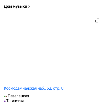
«Виртуозы Москвы» — единственный 
Дом музыки
российский оркестр, имеющий записи под 
знаменитыми лейблами BMG Classics и RCA Red 
Seal. Бессменным художественным 
руководителем и главным дирижером 
камерного оркестра «Виртуозы Москвы» с 
момента его создания является выдающийся 
скрипач и дирижер Владимир Спиваков. 
Именно благодаря маэстро Спивакову, его 
многолетней и кропотливой работе с 
оркестром, «Виртуозы Москвы» входят в число 
лучших камерных оркестров мира.

Исполнители:

Государственный камерный оркестр «Виртуозы 
Космодамианская наб., 52, стр. 8
Москвы»;

Художественный руководитель — Владимир 
Павелецкая
Спиваков.

Таганская