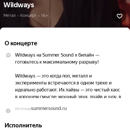
Wildways
Метал  •  Концерт  •  16+
О концерте
Wildways на Summer Sound x билайн — 
готовьтесь к максимальному разрыву!

Wildways — это когда поп, металл и 
эксперименты встречаются в одном треке и 
идеально работают. Их лайвы — это чистый хаос 
в хорошем смысле: мощный звук, драйв и шоу, в 
которое втягиваешься с первой минуты. Будут и 
summersound.ru
Источник
любимые хиты, и свежие треки.
Исполнитель