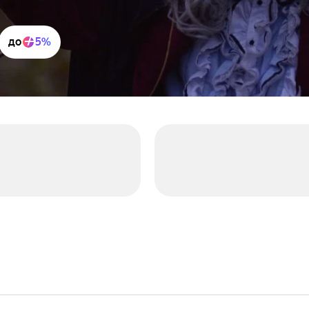
до
5%