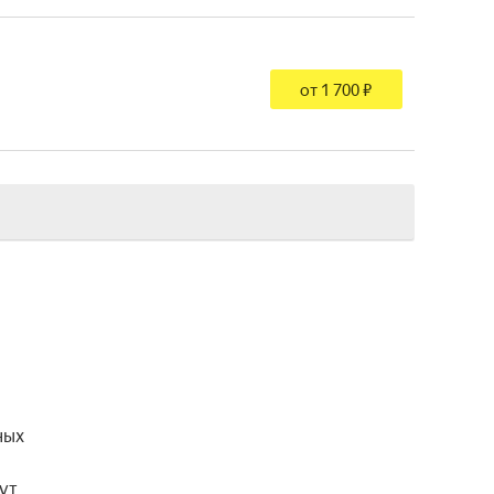
от 1 700 ₽
ых 
т 