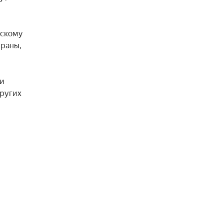
скому 
раны, 
и 
ругих 