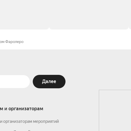
ком Фаролеро
Далее
м и организаторам
и организаторам мероприятий