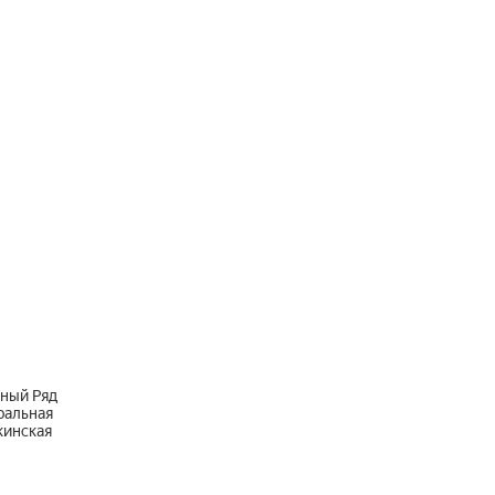
ный Ряд
ральная
инская