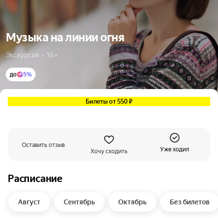
Музыка на линии огня
Экскурсия  •  16+
до
5%
Билеты от 550 ₽
Оставить отзыв
Уже ходил
Хочу сходить
Расписание
Август
Сентябрь
Октябрь
Без билетов