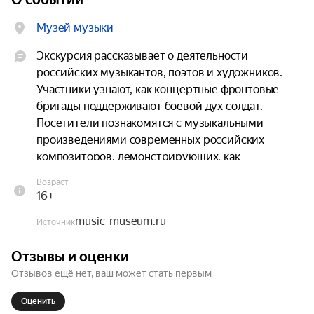
Музей музыки
Экскурсия рассказывает о деятельности 
российских музыкантов, поэтов и художников. 
Участники узнают, как концертные фронтовые 
бригады поддерживают боевой дух солдат. 
Посетители познакомятся с музыкальными 
произведениями современных российских 
композиторов, демонстрирующих, как 
искусство реагирует на экзистенциальные 
Возраст
вызовы времени. Это трогательная и 
16+
вдохновляющая история о том, как искусство 
music-museum.ru
позволяет сохранить человечность и вселяет 
Источник
веру в Победу.
Отзывы и оценки
Отзывов ещё нет, ваш может стать первым
Оценить