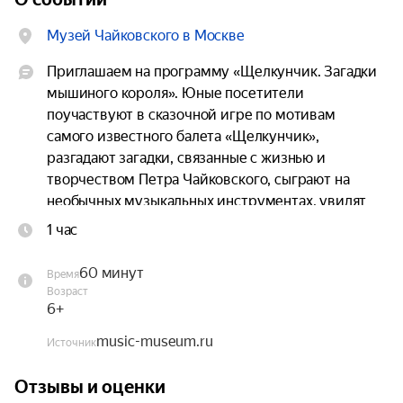
Музей Чайковского в Москве
Приглашаем на программу «Щелкунчик. Загадки 
мышиного короля». Юные посетители 
поучаствуют в сказочной игре по мотивам 
самого известного балета «Щелкунчик», 
разгадают загадки, связанные с жизнью и 
творчеством Петра Чайковского, сыграют на 
необычных музыкальных инструментах, увидят 
и услышат удивительный музыкальный 
1 час
инструмент — челесту — и познакомятся с 
королевой сказочной страны — феей Драже.
60 минут
Время
Возраст
6+
music-museum.ru
Источник
Отзывы и оценки