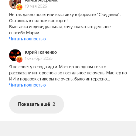
— Подарок на память;

Алиса Аверкина
19 мая 2026
— Персональный стикерпак по вашим фото с 
Не так давно посетили выставку в формате "Свидания".
выставки — мы подготовим и передадим вам 
Остались в полном восторге!
после посещения.
Выставка индивидуальная, хочу сказать отдельное
спасибо Марии…
Читать полностью
Юрий Ткаченко
1 октября 2025
Я не советую сюда идти. Мастер по рунам то что
рассказали интересно а вот остальное не очень. Мастер по
ИИ и подарок стикеры не очень, было интересно…
Читать полностью
Показать ещё
2