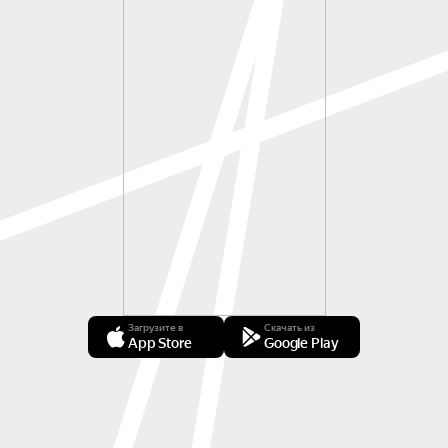
Загрузите в
Скачать из
App Store
Google Play