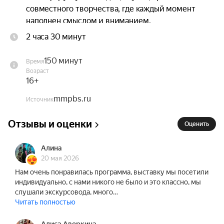
совместного творчества, где каждый момент 
наполнен смыслом и вниманием.

2 часа 30 минут
Что входит:

— Выставка «Большая страна» — с персональным 
150 минут
Время
экскурсоводом, который проведёт вас через 8 
Возраст
мультимедийных залов. Световые инсталляции, 
16+
авторская музыка, ароматы регионов России, 
mmpbs.ru
Источник
проекции, тактильные артефакты (соль, лава) и 
множество стильных фотозон для соцсетей и 
Отзывы и оценки
Оценить
памятных фото;

— Мастер-классы:

Алина
«ИИ и стикерпак» — создадите цифровые 
20 мая 2026
стикеры с помощью искусственного интеллекта;

Нам очень понравилась программа, выставку мы посетили
«Руны и Талисманы» — сделаете талисманы для 
индивидуально, с нами никого не было и это классно, мы
каждого с личным значением на магните и 
слушали экскурсовода, много…
брелоке;

Читать полностью
— Горячие напитки для двоих (чай или кофе);
