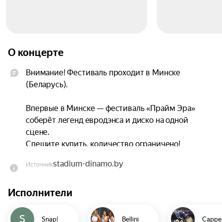
О концерте
Внимание! Фестиваль проходит в Минске 
(Беларусь).

Впервые в Минске — фестиваль «Прайм Эра» 
соберёт легенд евродэнса и диско на одной 
сцене.

Спешите купить, количество ограничено!

stadium-dinamo.by
Источник
На одной сцене выступят оригинальные 
артисты, чьи треки знает весь мир:

Исполнители
Morandi, The original SNAPs (Turbo B), Mr. 
President aka Layzee, 2Unlimited (Anita Doth), 
Cappella (Kelly O.), Bellini, Milli Vanilli (Ray Horton), 
S
Snap!
Bellini
Cappel