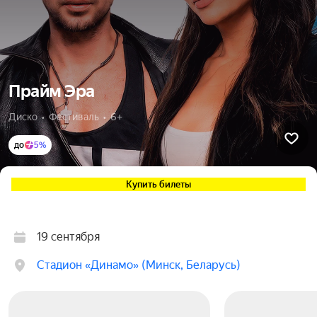
Прайм Эра
Диско  •  Фестиваль  •  6+
до
5%
Купить билеты
19 сентября
Стадион «Динамо» (Минск, Беларусь)