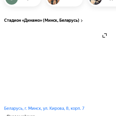
Down Low, La Bouche (Natascha Wright).

В программе — самые громкие хиты. Ждём вас!

Стадион «Динамо» (Минск, Беларусь)
Информация о билетах:

Входной билет на фестиваль — доступ на 
танцпол и все зоны фестиваля за исключением 
VIP-зоны.

VIP-билет — доступ во все зоны фестиваля, а 
также отдельный ВИП-подиум расположенный 
напротив сцены и ВИП-бар.
Беларусь, г. Минск, ул. Кирова, 8, корп. 7