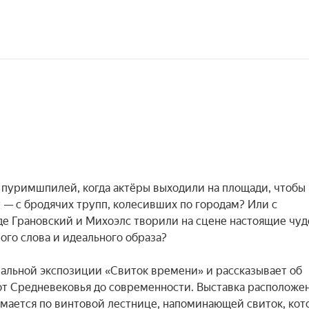
 пуримшпилей, когда актёры выходили на площади, чтобы 
 — с бродячих трупп, колесивших по городам? Или с 
де Грановский и Михоэлс творили на сцене настоящие чуде
го слова и идеального образа?

альной экспозиции «Свиток времени» и рассказывает об 
от Средневековья до современности. Выставка расположена
мается по винтовой лестнице, напоминающей свиток, кот