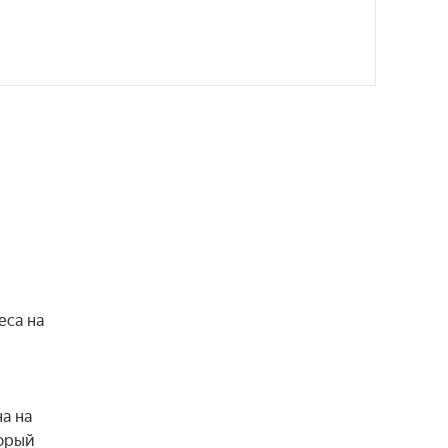
са на 
 на 
орый 