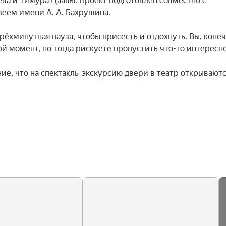
а и Тимура Цаавы. Проект подготовлен совместно с 
ем имени А. А. Бахрушина.

ёхминутная пауза, чтобы присесть и отдохнуть. Вы, конечн
 момент, но тогда рискуете пропустить что-то интересное.
е, что на спектакль-экскурсию двери в театр открываются