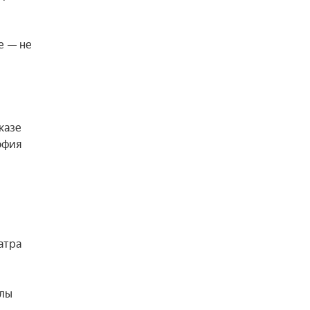
 — не 
азе 
фия 
тра 
лы 