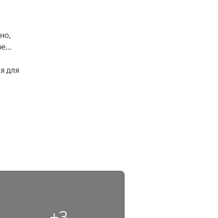
о, 
..

 для 
+3