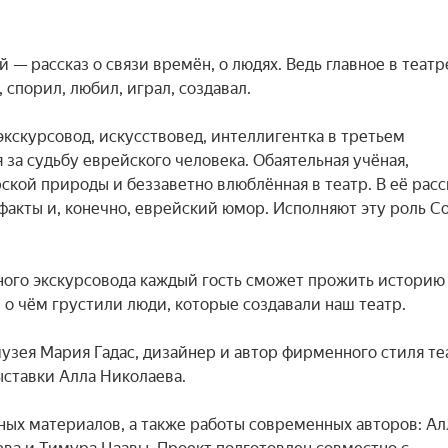
— рассказ о связи времён, о людях. Ведь главное в театре
 спорил, любил, играл, создавал.

кскурсовод, искусствовед, интеллигентка в третьем 
за судьбу еврейского человека. Обаятельная учёная, 
кой природы и беззаветно влюблённая в театр. В её расск
акты и, конечно, еврейский юмор. Исполняют эту роль Со
ого экскурсовода каждый гость сможет прожить историю 
 о чём грустили люди, которые создавали наш театр.

узея Мария Гадас, дизайнер и автор фирменного стиля теа
ставки Алла Николаева.

ых материалов, а также работы современных авторов: Ал