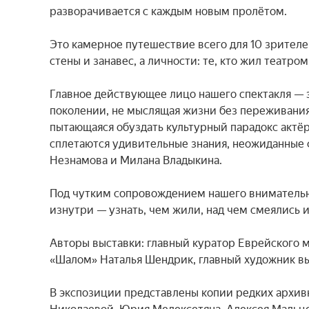
разворачивается с каждым новым пролётом.

Это камерное путешествие всего для 10 зрителей 
стены и занавес, а личности: те, кто жил театром,
Главное действующее лицо нашего спектакля — э
поколении, не мыслящая жизни без переживания 
пытающаяся обуздать культурный парадокс актёрс
сплетаются удивительные знания, неожиданные ф
Незнамова и Милана Владыкина.

Под чутким сопровождением нашего внимательн
изнутри — узнать, чем жили, над чем смеялись и
Авторы выставки: главный куратор Еврейского м
«Шалом» Наталья Шендрик, главный художник вы
В экспозиции представлены копии редких архивн