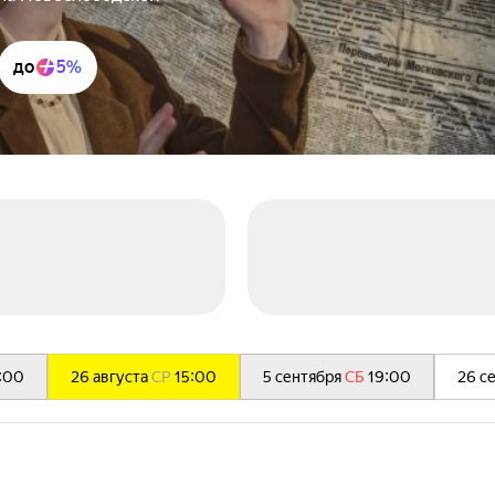
до
5%
:00
26 августа
СР
15:00
5 сентября
СБ
19:00
26 с