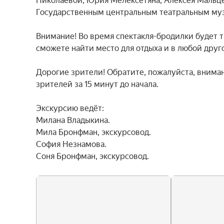
Николаевой, Юрия Мелексетяна, Алексея Мальцев
Государственным центральным театральным музе
Внимание! Во время спектакля-бродилки будет тр
сможете найти место для отдыха и в любой другой
Дорогие зрители! Обратите, пожалуйста, внимани
зрителей за 15 минут до начала.

Экскурсию ведёт:

Милана Владыкина.

Мила Бронфман, экскурсовод.

София Незнамова.

Соня Бронфман, экскурсовод.