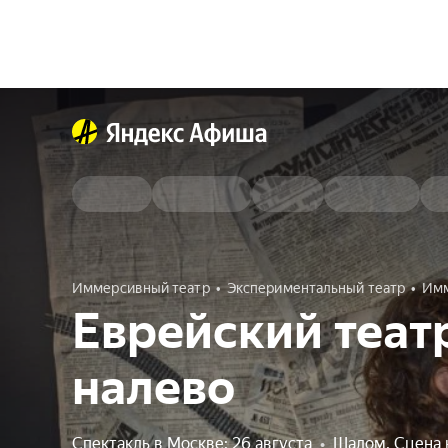
Иммерсивный театр
Экспериментальный театр
Имм
Еврейский теат
налево
Спектакль в Москве: 26 августа
•
Шалом. Сцена 