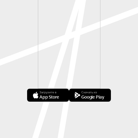
Загрузите в
Скачать из
App Store
Google Play