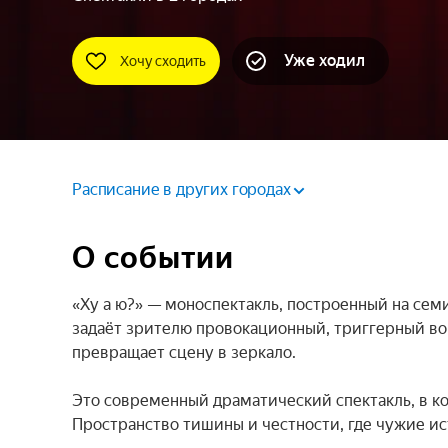
Уже ходил
Хочу сходить
Расписание в других городах
О событии
«Ху а ю?» — моноспектакль, построенный на семи
задаёт зрителю провокационный, триггерный воп
превращает сцену в зеркало.

Это современный драматический спектакль, в ко
Пространство тишины и честности, где чужие ис