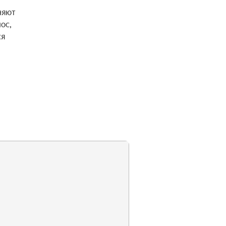
яют 
с, 
я 