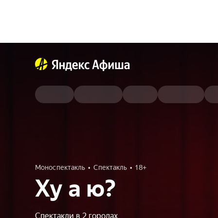
Моноспектакль
Спектакль
18+
Ху а ю?
Спектакли в 2 городах