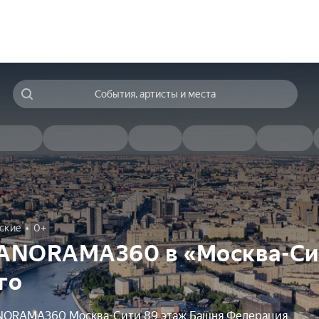
События, артисты и места
ские
0+
ANORAMA360 в «Москва-Си
го
NORAMA360 Москва-Сити 89 этаж Башня Федерация