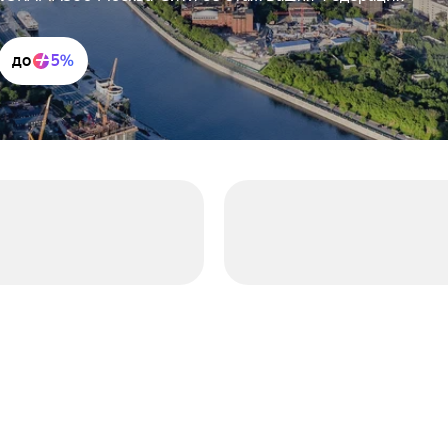
до
5%