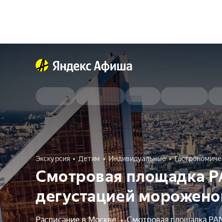
Экскурсия
Детям
Индивидуальные
Гастрономиче
Смотровая площадка P
дегустацией морожено
Расписание в Москве
•
Смотровая площадка PA