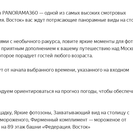
 в PANORAMA360 — одной из самых высоких смотровых 
. Восток» вас ждут потрясающие панорамные виды на сто
и с необычного ракурса, ловите яркие моменты для фото
А приятным дополнением к вашему путешествию над Москв
орое порадует гостей любого возраста.

т от начала выбранного времени, указанного на входном 
уем ориентироваться на прогноз погоды, чтобы обеспечи
адку, Яркие фотозоны, Захватывающий вид на столицу с 
я мороженого, Фирменный комплимент — мороженое от 
на 89 этаж башни «Федерация. Восток»
