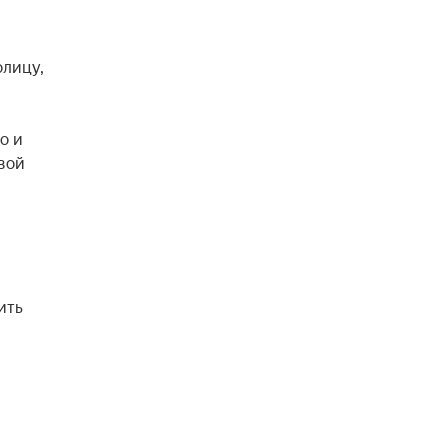
лицу, 
 и 
ой 
ть 