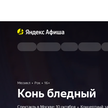
Мюзикл
Рок
16+
Конь бледный
Спектакль в Москве: 10 октября
•
Концертный з