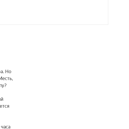
. Но 
есть, 
у?

й 
тся 
часа 