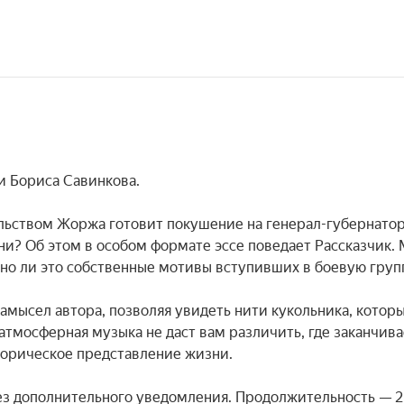
 Бориса Савинкова.

ельством Жоржа готовит покушение на генерал-губернатора
ни? Об этом в особом формате эссе поведает Рассказчик. М
ьно ли это собственные мотивы вступивших в боевую групп
амысел автора, позволяя увидеть нити кукольника, которы
тмосферная музыка не даст вам различить, где заканчивае
торическое представление жизни.

з дополнительного уведомления. Продолжительность — 2 