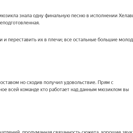
 мюзикла знала одну финальную песню в исполнении Хелав
неподготовленная.
и и переставить их в плечи; все остальные большие моло
оставом но сходив получил удовольствие. Прям с
ое всей команде кто работает над данным мюзиклом вы
чатлений, продуманная связанность сюжета, хорошие звук