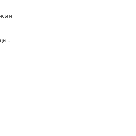
исы и
дцы…
,