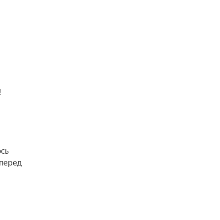
!
ось
 перед