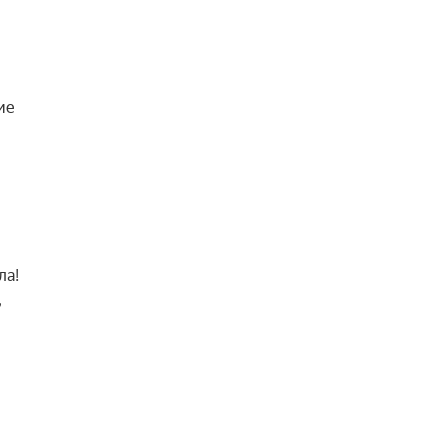
ие
ла!
,