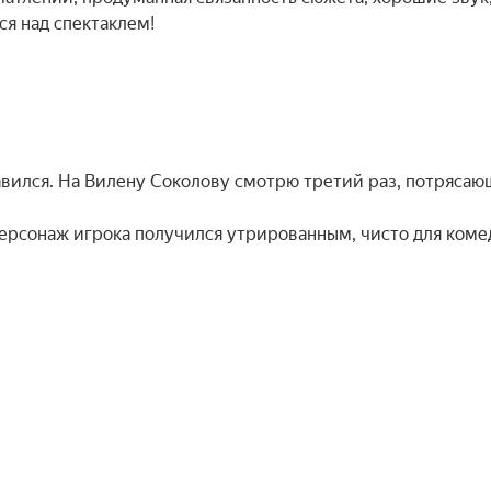
ся над спектаклем!
авился. На Вилену Соколову смотрю третий раз, потряса
 персонаж игрока получился утрированным, чисто для коме