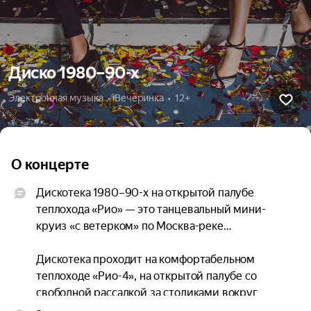
Диско 1980–90-х
Электронная музыка  •  Вечеринка  •  12+
О концерте
Дискотека 1980–90-х на открытой палубе 
теплохода «Рио» — это танцевальный мини-
круиз «с ветерком» по Москва-реке…

Дискотека проходит на комфортабельном 
теплоходе «Рио-4», на открытой палубе со 
свободной рассадкой за столиками вокруг 
танцпола… На борту работает гастро-бар 