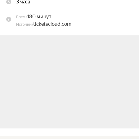
3 часа
европейской кухни с обслуживанием 
официантов. Теплоход оснащён системами 
180 минут
Время
климат-контроля, а также стабилизатором 
ticketscloud.com
Источник
качки, это способствует плавному движению. 
Таким образом, теплоход «Рио-4» по праву 
считается именно комфортабельным 
теплоходом.

Насладитесь видами, пейзажами и красотой 
вечерней Москвы, танцуя под хиты 80–90-х!!!

В целях безопасности, пронос на борт напитков 
и продуктов запрещён!

Продолжительность: 3 часа.