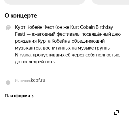
О концерте
Курт Кобейн Фест (он же Kurt Cobain Birthday 
Fest) — ежегодный фестиваль, посвящённый дню 
рождения Курта Кобейна, объединяющий 
музыкантов, воспитанных на музыке группы 
Nirvana, пропустивших её через себя полностью, 
до последней ноты.

В 2027 году Курту Кобейну исполнилось бы 60 
kcbf.ru
Источник
лет. Поэтому мы готовим особенную, 
«юбилейную» программу фестиваля.

Платформа
Вас снова ждут три часа настоящего взрывного 
гранжа, любимые песни группы Nirvana и 
неповторимая атмосфера!
