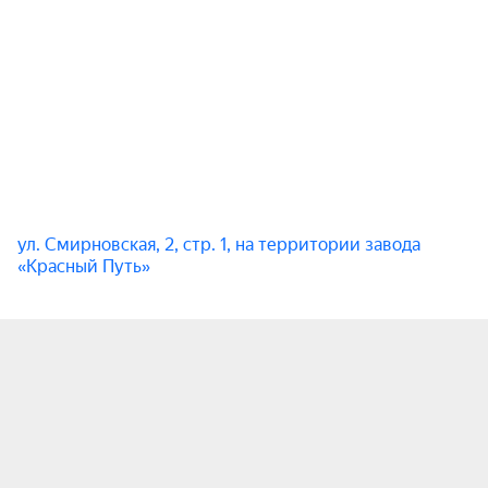
Это без сомнения — главное гранж-событие 
года!

Ждём вас!
ул. Смирновская, 2, стр. 1, на территории завода
«Красный Путь»