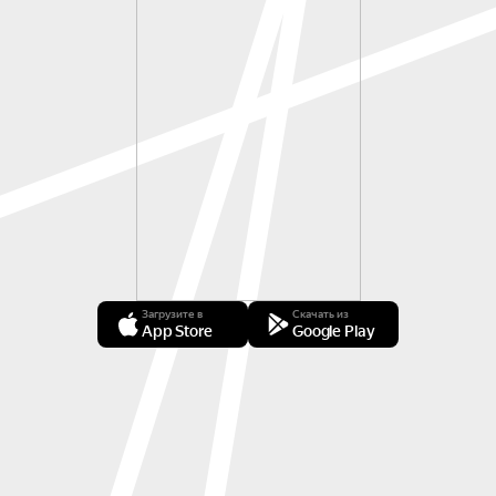
Загрузите в
Скачать из
App Store
Google Play