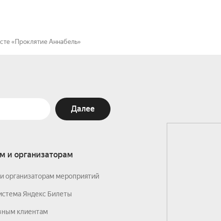
есте «Проклятие Аннабель»
Далее
м и организаторам
и организаторам мероприятий
истема Яндекс Билеты
вным клиентам