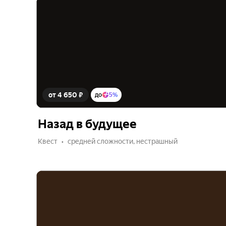
от 4 650 ₽
до
5%
Назад в будущее
Квест
средней сложности, нестрашный