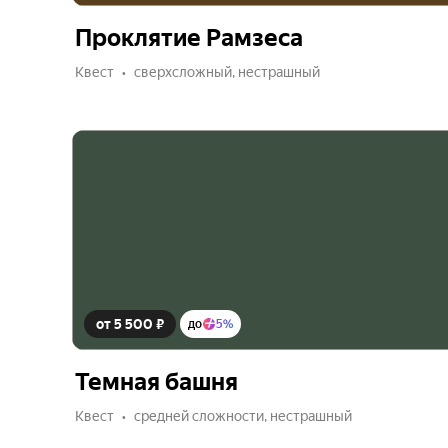
Проклятие Рамзеса
Квест
сверхсложный, нестрашный
от 5 500 ₽
до
5%
Темная башня
Квест
средней сложности, нестрашный