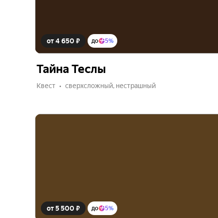
от 4 650 ₽
до
5%
Тайна Теслы
Квест
сверхсложный, нестрашный
от 5 500 ₽
до
5%