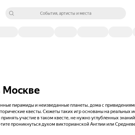
События, артисты и места
в Москве
енные пирамиды и неизведанные планеты, дома с привидениям
торические квесты. Сюжеты таких игр основаны на реальных и
 принять участие в таком квесте, не нужно углубленных знани
отите проникнуться духом викторианской Англии или Средневе
пути.