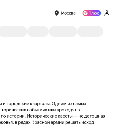
Москва
и и городские кварталы. Одним из самых
сторических событиях или проходят в
й по истории. Исторические квесты — не дотошная
ковья, в рядах Красной армии решать исход