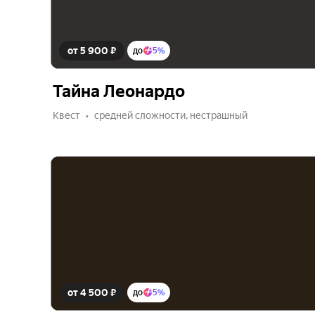
от 5 900 ₽
до
5%
Тайна Леонардо
Квест
средней сложности, нестрашный
от 4 500 ₽
до
5%