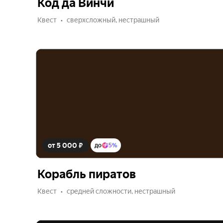
Код да Винчи
Квест
сверхсложный, нестрашный
от 5 000 ₽
до
5%
Корабль пиратов
Квест
средней сложности, нестрашный