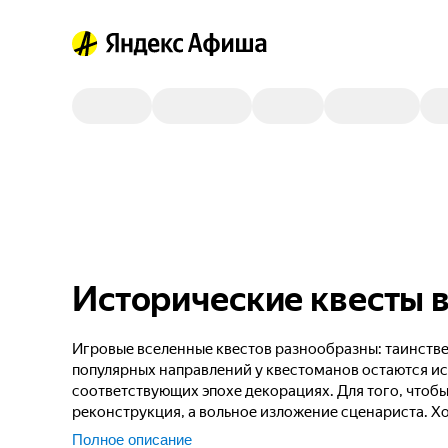
Исторические квесты 
Игровые вселенные квестов разнообразны: таинств
популярных направлений у квестоманов остаются ис
соответствующих эпохе декорациях. Для того, чтобы
реконструкция, а вольное изложение сценариста. Х
Великой Отечественной войны — вы на правильном 
Полное описание