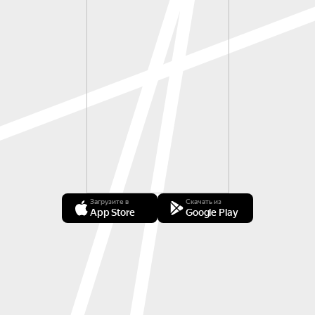
Загрузите в
Скачать из
App Store
Google Play