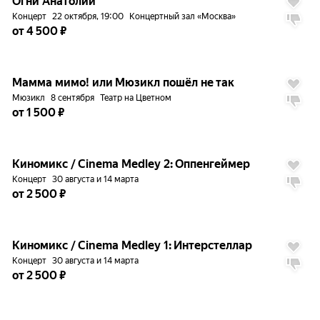
Огни Анатолии
Концерт
22 октября, 19:00
Концертный зал «Москва»
от 4 500 ₽
до
12%
8.9
Мамма мимо! или Мюзикл пошёл не так
Мюзикл
8 сентября
Театр на Цветном
от 1 500 ₽
до
5%
9.3
Киномикс / Cinema Medley 2: Оппенгеймер
Концерт
30 августа и 14 марта
от 2 500 ₽
до
5%
9.1
Киномикс / Cinema Medley 1: Интерстеллар
Концерт
30 августа и 14 марта
от 2 500 ₽
до
5%