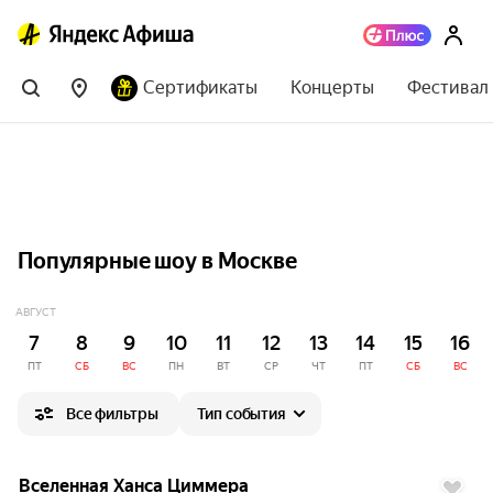
Сертификаты
Концерты
Фестивал
Популярные шоу в Москве
АВГУСТ
7
8
9
10
11
12
13
14
15
16
ПТ
СБ
ВС
ПН
ВТ
СР
ЧТ
ПТ
СБ
ВС
Все фильтры
Тип события
до
5%
9.1
Вселенная Ханса Циммера