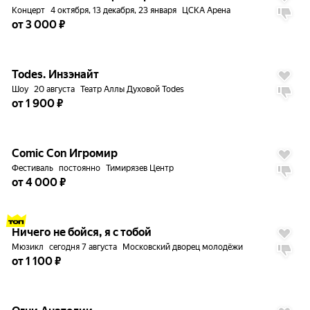
Концерт
4 октября, 13 декабря, 23 января
ЦСКА Арена
от 3 000 ₽
до
5%
8.9
Todes. Инзэнайт
Шоу
20 августа
Театр Аллы Духовой Todes
от 1 900 ₽
до
12%
Comic Con Игромир
Фестиваль
постоянно
Тимирязев Центр
от 4 000 ₽
до
12%
Ничего не бойся, я с тобой
Мюзикл
сегодня 7 августа
Московский дворец молодёжи
от 1 100 ₽
до
5%