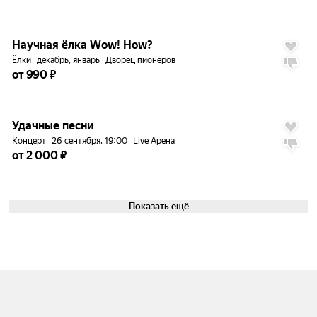
до
5%
9.0
Научная ёлка Wow! How?
Ёлки
декабрь, январь
Дворец пионеров
от 990 ₽
до
5%
Удачные песни
Концерт
26 сентября, 19:00
Live Арена
от 2 000 ₽
Показать ещё