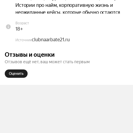
Истории про найм, корпоративную жизнь и 
неожиданные кейсы, которые обычно остаются 
за кадром.

Возраст
18+
На сцене: Наталья Вершинина, Татьяна 
clubnaarbate21.ru
Демушкина, Мишин Андрей, Татьяна Волкова, 
Источник
Ольга Чумакина, Алексей Михайлов, Мария 
Отзывы и оценки
Серебренникова, Киселева Екатерина.
Отзывов ещё нет, ваш может стать первым
Оценить