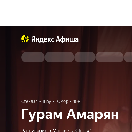
Стендап
Шоу
Юмор
18+
Гурам Амарян
Расписание в Москве
•
Club #1