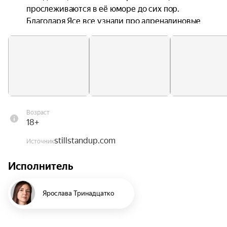
прослеживаются в её юморе до сих пор. 
Благодаря Ясе все узнали про адреналиновые 
качели, сексомнию, газлайтинг, матчество и 
резорциненные зубы. Яся — комик для врачей, 
ипохондриков и всех-всех-всех.

Стендап-клуб Still — единственный стендап-клуб 
в Москве с собственной уютной верандой, где 
вечер начинается ещё до выхода комиков на 
Возраст
сцену. Тихий внутренний двор, живая 
18+
атмосфера и вкуснейшая еда и напитки.

stillstandup.com
Источник
Внутри — пространство, где продумано всё для 
Исполнитель
идеального вечера: комфортная рассадка с 
мягкими креслами и диванами, отличный обзор 
сцены из любой точки зала, даже с самых 
Ярослава Тринадцатко
дальних рядов.
