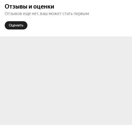
Во время концерта вы можете заказывать блюда 
Отзывы и оценки
и напитки из полноценного меню — в клубе есть 
Отзывов ещё нет, ваш может стать первым
собственная кухня. А до или после выступления 
— возвращаться на веранду, чтобы продолжить 
Оценить
вечер.

Клуб в самом центре Москвы, всего в 10 
минутах от метро, в историческом особняке на 
Покровке, делает визит ещё приятнее.