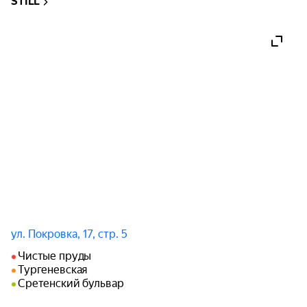
STILL
STILL — двухэтажный стендап-клуб в центре 
Москвы с самым широким комедийным 
спектром в городе. От сольников звёзд до джаза 
и уникальных шоу для детей. У микрофона 
только лучшие комики страны.

Два комфортных зала с отличным обзором 
сцены, мягкими креслами и диванами, 
концертное гастро-меню и бар. Вам осталось 
просто прийти.

Клуб находится в историческом особняке на 
Покровке, в 10 минутах от метро «Чистые 
ул. Покровка, 17, стр. 5
пруды».
Чистые пруды
Тургеневская
Сретенский бульвар