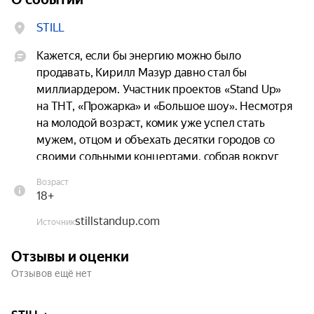
STILL
Кажется, если бы энергию можно было 
продавать, Кирилл Мазур давно стал бы 
миллиардером. Участник проектов «Stand Up» 
на ТНТ, «Прожарка» и «Большое шоу». Несмотря 
на молодой возраст, комик уже успел стать 
мужем, отцом и объехать десятки городов со 
своими сольными концертами, собрав вокруг 
себя большую аудиторию поклонников.

Возраст
18+
Комедия Кирилла — это искренние истории о 
stillstandup.com
семье, взрослении и повседневной жизни, 
Источник
рассказанные с невероятной лёгкостью и 
Отзывы и оценки
самоиронией. Его харизма цепляет зрителей с 
Отзывов ещё нет
первой и до последней минуты концерта. 
Говорят, те, кто сходил на Кирилла Мазура 
вживую, ещё неделю могут прожить без кофе.
