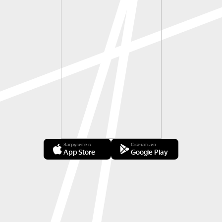
внутреннюю силу наполнять воздух магией 
своего неповторимого «Я». Он идет в формате 
визуального чуда, создающего у зрителя 
ощущение полета в невесомости тонкой 
иронии, юмора, пряных метафор, которые 
раскрепощают наше воображение.

Спектакль Воздух — лучший подарок для всех 
воздушных знаков Зодиака (Близнецов, Весов и 
Водолеев), а также для всех, кто увлекается 
астрологией. Это — возможность лучше узнать 
себя, увидеть новые маяки перспектив и 
Загрузите в
Скачать из
вдохновиться новыми целями.\

App Store
Google Play
Билет на спектакль «Ароматы. Музыка. Воздух» 
— это возможность посмотреть интересную 
театральную постановку с восхитительной 
музыкой и многогранным смыслом, 
раздвигающим границы обыденного, чтобы 