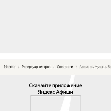
прекратить уныло шаркать из дома в школу, из 
школы в высшую школу, из высшей школы на 
работу, с работы — на пенсию... Нужно чаще 
смотреть на звезды и выдирать свою жизнь из 
болотца обыденности! Мечтать ВВЕРХ, дышать 
легко воздухом своих желаний, воздухом 
перемен, воздухом веры в свои силы! И все у 
нас получится!

Мы редко задумываемся от том, что витает в 
воздухе вокруг нас. Но именно воздух является 
Москва
проводником света и энергии, он переносит 
Репертуар театров
Спектакли
Ароматы. Музыка. В
наши мысли и чувства сквозь времена и 
дистанции, превращая их в знаменитую фразу, 
Скачайте приложение
что «мысль материальна».

Яндекс Афиши
Спектакль «Ароматы. Музыка. Воздух» нужно 
смотреть обязательно! Он открывает в каждом 
из нас дар новых граней своей харизмы, 