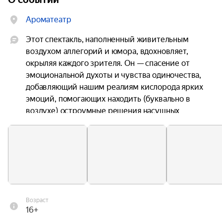
Ароматеатр
Этот спектакль, наполненный живительным 
воздухом аллегорий и юмора, вдохновляет, 
окрыляя каждого зрителя. Он — спасение от 
эмоциональной духоты и чувства одиночества, 
добавляющий нашим реалиям кислорода ярких 
эмоций, помогающих находить (буквально в 
воздухе) остроумные решения насущных 
проблем! Этот вечер — распахнутое окно в 
глубины нашего подсознания, где линии судеб и 
потоки звездной энергии сплетены яркой 
увлекательной историей.

Этот спектакль помогает найти выстраданные 
ответы на витальные вопросы. Что для вас 
Возраст
важнее: дышать свободно или (порой) забывать 
16+
дышать от любви? Чем является Воздух для вас? 