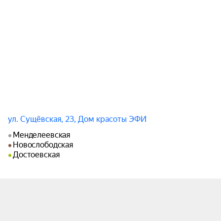
друг к другу, и это — не блуд, а подвижность 
воздушных масс, постоянно перемешивающихся 
друг с другом. И драматизировать нут нечего! 
Так что, выбирайте по своему вкусу, какими 
мессенджерами пользоваться, какие фильмы 
смотреть, какие песни слушать... Вы родились 
под звездной вуалью с особенным рисунком и 
переплетением линий судьбы! И никто сможет 
пришпилить лично вашу судьбу к общему 
«одеялу» истории!

ул. Сущёвская, 23, Дом красоты ЭФИ
Менделеевская
Каждый из нас, обладая множеством бесценных 
Новослободская
качеств, все время хочет большего! И это 
Достоевская
понятно — новые горизонты манят! Но с точки 
зрения звезд, которые смотрят на нас сверху 
вниз, озаряя наши ночи, горизонтов не 
существует. А мы, чтобы увидеть звезды, 
должны смотреть вверх! Так что, пора 