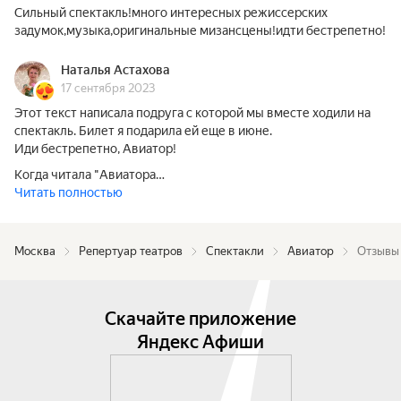
Сильный спектакль!много интересных режиссерских
задумок,музыка,оригинальные мизансцены!идти бестрепетно!
Наталья Астахова
17 сентября 2023
Этот текст написала подруга с которой мы вместе ходили на
спектакль. Билет я подарила ей еще в июне.
Иди бестрепетно, Авиатор!
Когда читала "Авиатора…
Читать полностью
Москва
Репертуар театров
Спектакли
Авиатор
Отзывы 
Скачайте приложение
Яндекс Афиши