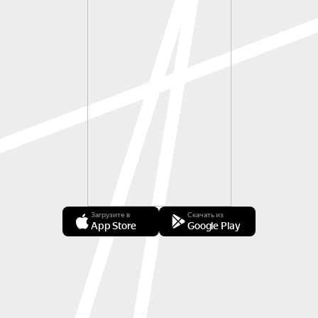
Загрузите в
Скачать из
App Store
Google Play