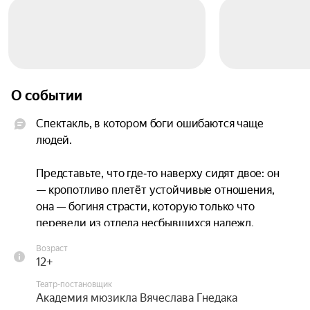
О событии
Спектакль, в котором боги ошибаются чаще 
людей.

Представьте, что где‑то наверху сидят двое: он 
— кропотливо плетёт устойчивые отношения, 
она — богиня страсти, которую только что 
перевели из отдела несбывшихся надежд. 
Выгорела, устала от тоски, хочет действия.

Возраст
12+
И вот она врывается в его размеренную жизнь и 
Театр-постановщик
начинает петь: не туда, не тем, не вовремя — но 
Академия мюзикла Вячеслава Гнедака
с таким огнём, что устоять невозможно!
