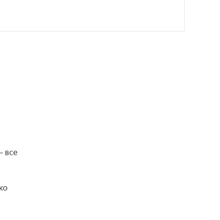
 все 
о 