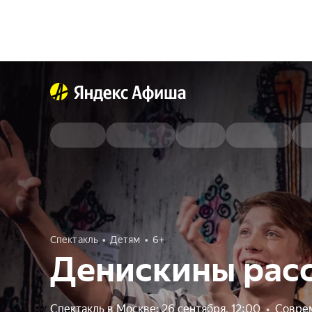
Спектакль
Детям
6+
Денискины рас
Спектакль в Москве: 26 сентября, 12:00
•
Совре