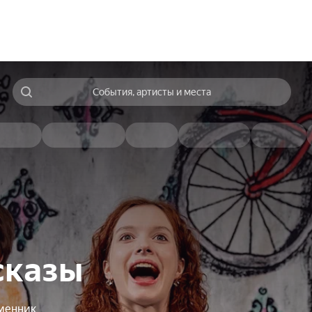
События, артисты и места
сказы
менник