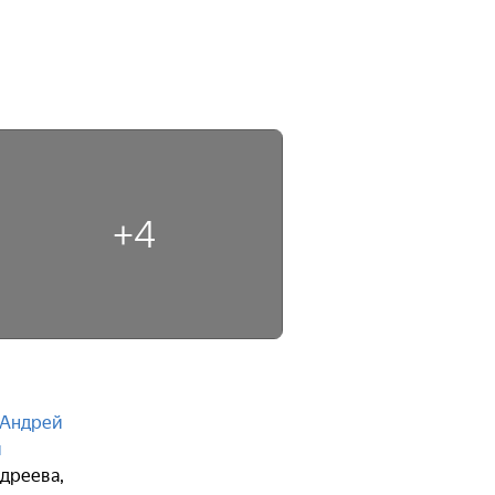
+4
Андрей
й
ндреева
,