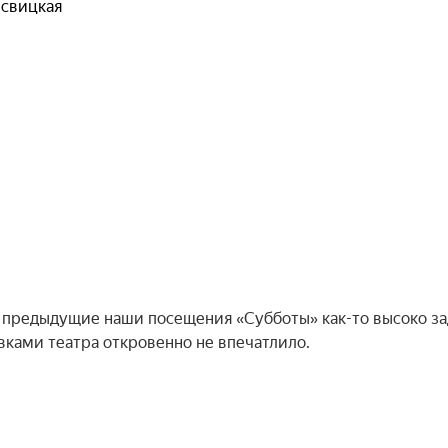
свицкая
 предыдущие наши посещения «Субботы» как-то высоко з
вками театра откровенно не впечатлило.