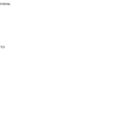
очень
что