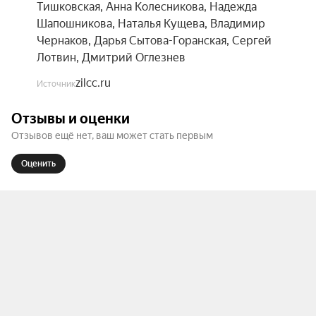
живым действием, дыханием сцены, 
Тишковская
,
Анна Колесникова
,
Надежда
воплощённой эмоцией.
Шапошникова
,
Наталья Кущева
,
Владимир
Чернаков
,
Дарья Сытова-Горанская
,
Сергей
Лотвин
,
Дмитрий Оглезнев
zilcc.ru
Источник
Отзывы и оценки
Отзывов ещё нет, ваш может стать первым
Оценить