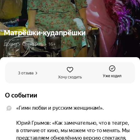
Матрёшки-кудапрёшки
Драма  •  Спектакль  •  16+
3 отзыва
Уже ходил
Хочу сходить
О событии
«Гимн любви и русским женщинам!».

Юрий Грымов: «Как замечательно, что в театре, 
в отличие от кино, мы можем что-то менять. Мы 
представляем обновлённую версию спектакля, 