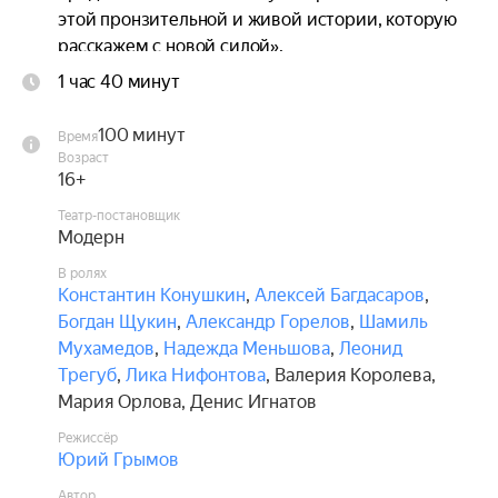
этой пронзительной и живой истории, которую 
расскажем с новой силой».

1 час 40 минут
Женщины — матери, любимые, жены. Режиссёр 
Юрий Грымов открывает перед зрителями 
100 минут
Время
тонкий, светлый, сильный и такой хрупкий мир 
Возраст
женской души... У каждой героини здесь — своя 
16+
трогательная, личная и живая история.

Театр-постановщик
Модерн
Спектакль идёт без антракта.

В ролях
Константин Конушкин
,
Алексей Багдасаров
,
В составе исполнителей возможны изменения 
Богдан Щукин
,
Александр Горелов
,
Шамиль
без дополнительного уведомления.
Мухамедов
,
Надежда Меньшова
,
Леонид
Трегуб
,
Лика Нифонтова
,
Валерия Королева
,
Мария Орлова
,
Денис Игнатов
Режиссёр
Юрий Грымов
Автор