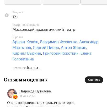
предрешено, и выскочить из порочного круга 
можно только ценой невероятных душевных 
Возраст
усилий.

12+
Театр-постановщик
Московский драматический театр представляет 
Московский драматический театр
свою версию вечной классики! Весёлая и тонкая 
В ролях
интерпретация поэмы Николая Гоголя 
Арарат Кещян
,
Владимир Фекленко
,
Александр
«Мёртвые души».

Мартынов
,
Сергей Пиоро
,
Антон Жижин
,
Кирилл Быркин
,
Григорий Кокоткин
,
Елена
Приходите. Подумаем о душе.

Головизина
В состав исполнителей могут быть внесены 
dramt.ru
Источник
изменения без дополнительного уведомления.
Отзывы и оценки
Оценить
Надежда Путилова
11 мая 2026
Очень понравился спектакль, игра актеров,