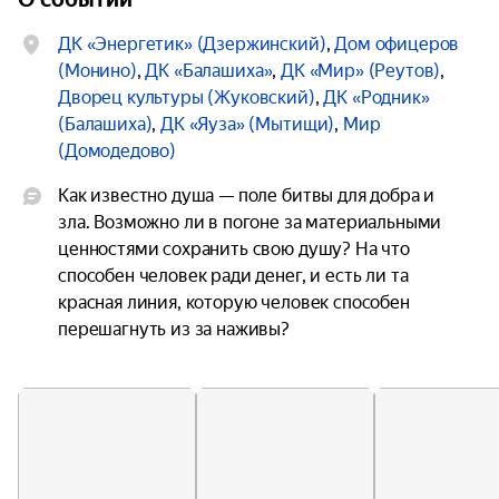
ДК «Энергетик» (Дзержинский)
,
Дом офицеров
(Монино)
,
ДК «Балашиха»
,
ДК «Мир» (Реутов)
,
Дворец культуры (Жуковский)
,
ДК «Родник»
(Балашиха)
,
ДК «Яуза» (Мытищи)
,
Мир
(Домодедово)
Как известно душа — поле битвы для добра и 
зла. Возможно ли в погоне за материальными 
ценностями сохранить свою душу? На что 
способен человек ради денег, и есть ли та 
красная линия, которую человек способен 
перешагнуть из за наживы?

Ради поиска ответов на эти вопросы 
демонические персонажи создают вокруг 
главного героя иллюзорную реальность, в 
которой ему кажется, что вот-вот, и он станет 
сказочно богат, не понимая, что всё уже 