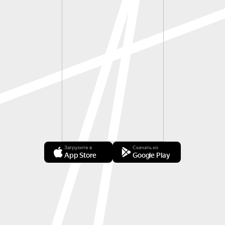
Загрузите в
Скачать из
App Store
Google Play