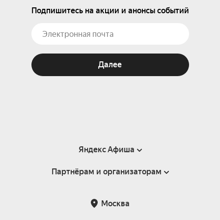
Подпишитесь на акции и анонсы событий
Далее
Яндекс Афиша
Партнёрам и организаторам
Справка
Пользовательское соглашение
Партнёрам и организаторам мероприятий
Москва
Подарочные сертификаты
Билетная система Яндекс Билеты