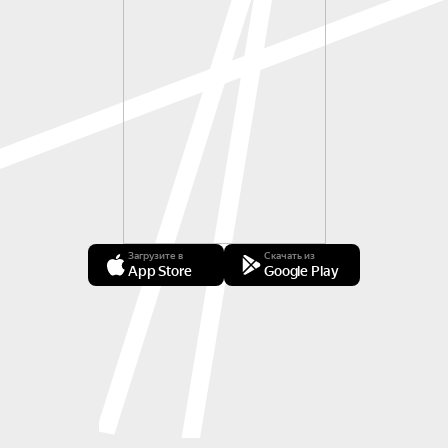
Загрузите в
Скачать из
App Store
Google Play