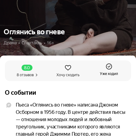
Оглянись во гневе
Драма  •  Спектакль  •  16+
8.0
Уже ходил
8 отзывов
Хочу сходить
О событии
Пьеса «Оглянись во гневе» написана Джоном 
Осборном в 1956 году. В центре действия пьесы 
— отношения молодых людей и любовный 
треугольник, участниками которого являются 
главный герой Джимми Портер, его жена 