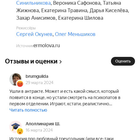
Синильникова
,
Вероника Сафонова
,
Татьяна
Жижнова
,
Екатерина Травина
,
Дарья Киселёва
,
Захар Анисимов
,
Екатерина Шилова
Режиссёры
Сергей Окунев
,
Олег Меньшиков
ermolova.ru
Источник
Отзывы и оценки
Оценить
brumguilda
29 марта 2024
Ушли в антракте. Может и есть какой смысл, который
появится в конце, но устали смотреть на психопатов в
первом отделении. Играют, кстати, реалистично…
Читать полностью
Аполлинария Ш.
16 марта 2024
История про любовный треугольник (или все-таки