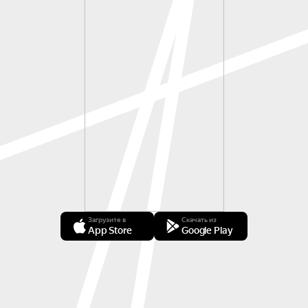
Загрузите в
Скачать из
App Store
Google Play