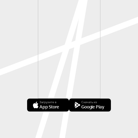
Загрузите в
Скачать из
App Store
Google Play