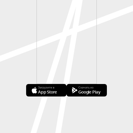
Загрузите в
Скачать из
App Store
Google Play