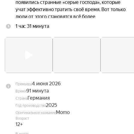
появились странные «серые господа», которые 
учат эффективно тратить своё время. Вот только 
люди от этого становятся всё более 
несчастными, ведь в погоне за продуктивностью 
1 час 31 минута
они растрачивают свои жизни. Момо 
объединяется с Хранителем времени и 
черепашкой-предсказательницей, чтобы понять, 
как избавить город от этих похитителей 
времени и вернуть его жителям потерянную 
радость.
4 июня 2026
Премьера
91 минута
Время
Германия
Страна
2025
Год производства
Momo
Оригинальное название
Возраст
12+