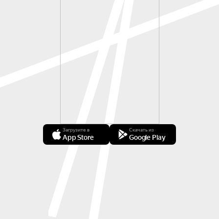
Загрузите в
Скачать из
App Store
Google Play