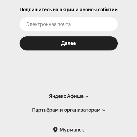
Подпишитесь на акции и анонсы событий
Далее
Яндекс Афиша
Партнёрам и организаторам
Справка
Пользовательское соглашение
Партнёрам и организаторам мероприятий
Мурманск
Подарочные сертификаты
Билетная система Яндекс Билеты