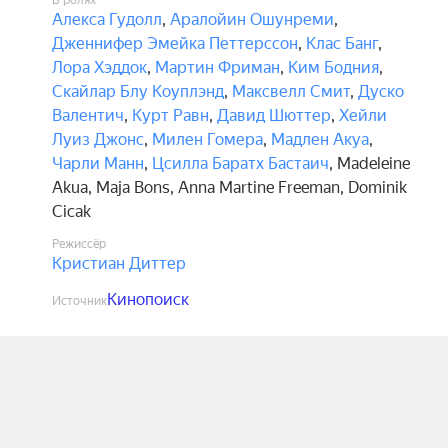
В ролях
Алекса Гудолл
,
Аралойин Ошунреми
,
Дженнифер Эмейка Петтерссон
,
Клас Банг
,
Лора Хэддок
,
Мартин Фриман
,
Ким Бодния
,
Скайлар Блу Коуплэнд
,
Максвелл Смит
,
Дуско
Валентич
,
Курт Равн
,
Давид Шюттер
,
Хейли
Луиз Джонс
,
Милен Гомера
,
Мадлен Акуа
,
Чарли Манн
,
Цсилла Баратх Бастаич
,
Madeleine
Akua
,
Maja Bons
,
Anna Martine Freeman
,
Dominik
Cicak
Режиссёр
Кристиан Диттер
Кинопоиск
Источник