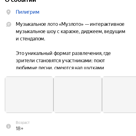
Пилигрим
Музыкальное лото «Музлото» — интерактивное 
музыкальное шоу с караоке, диджеем, ведущим 
и стендапом.

Это уникальный формат развлечения, где 
зрители становятся участниками: поют 
любимые песни, смеются над шутками 
ведущего, играют в музыкальное лото и 
выигрывают призы.

Мы объединили лото, караоке, вечеринку и 
формат стендапа — и получили интерактивное 
музыкальное шоу, которое каждую неделю 
собирает полный зал.

Возраст
18+
Сначала гости говорят: «Мы просто посмотрим».
