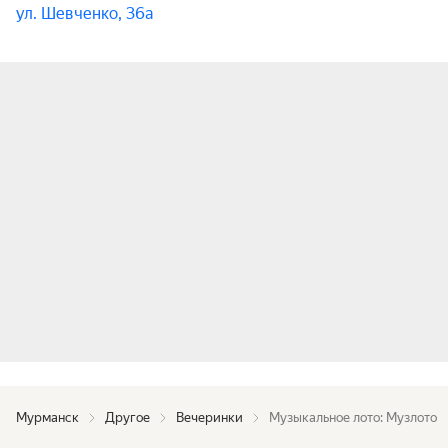
— Майские с музлото.

ул. Шевченко, 36а
Что только не придумает наш арт-директор, 
чтобы каждая игра музыкального лото 
проходила по-новому.

Почему стоит прийти на Музлото?

— Интерактивное музыкальное шоу, где зрители 
участвуют в игре;

— Музыкальное лото с ведущим и диджеем;

— Хоровое караоке и любимые хиты разных лет;

— Призы и подарки для победителей 
музыкального лото;

— Профессиональный фотограф;

— Атмосфера дружеской вечеринки.

Для кого подходит музыкальное лото?

— Можно прийти компанией или одному — уже 
Мурманск
Другое
Вечеринки
Музыкальное лото: Музлото
через несколько минут вы будете петь, 