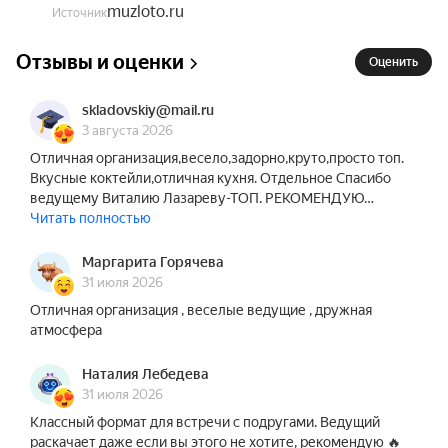
muzloto.ru
Но уже через несколько минут весь зал поёт 
Источник
припевы любимых хитов.

Отзывы и оценки
Оценить
Как проходит музыкальное лото?

— На входе каждый гость получает уникальный 
skladovskiy@mail.ru
3 августа 2026
бланк музыкального лото с песнями.

Отличная организация,весело,задорно,круто,просто топ.
— Во время игры ведущий тянет бочонки лото, 
Вкусные коктейли,отличная кухня. Отдельное Спасибо
диджей включает соответствующий 
ведущему Виталию Лазареву-ТОП. РЕКОМЕНДУЮ…
музыкальный хит, а зал превращается в большое 
Читать полностью
караоке. Если песня есть в вашем бланке — её 
нужно зачеркнуть.

Маргарита Горячева
— Собрали выигрышную комбинацию? Кричите 
31 июля 2026
«Музлото!» и забираете приз под аплодисменты 
Отличная организация , веселые ведущие , дружная
всего зала.

атмосфера
Так проходит музыкальное лото, где каждый 
Наталия Лебедева
31 июля 2026
может стать победителем.

Классный формат для встречи с подругами. Ведущий
Формат музыкального шоу!

раскачает даже если вы этого не хотите, рекомендую 🔥