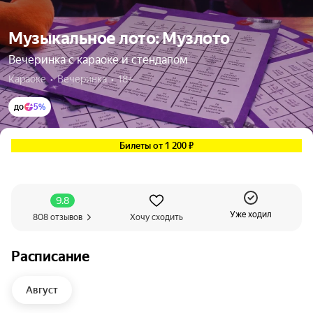
Музыкальное лото: Музлото
Вечеринка с караоке и стендапом
Караоке  •  Вечеринка  •  18+
до
5%
Билеты от 1 200 ₽
9.8
Уже ходил
808 отзывов
Хочу сходить
Расписание
Август