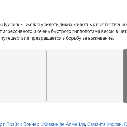
м Луизианы. Желая увидеть диких животных в естественно
т агрессивного и очень быстрого гиппопотама весом в чет
а путешествие превращается в борьбу за выживание.
рт
,
Трэйси Боннер
,
Жоакин де Алмейда
,
Саманта Кохлан
,
О