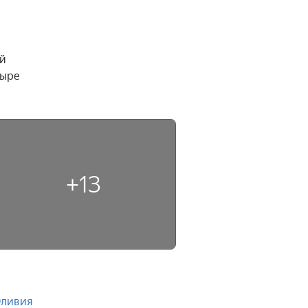
й 
ыре 
+13
ливия