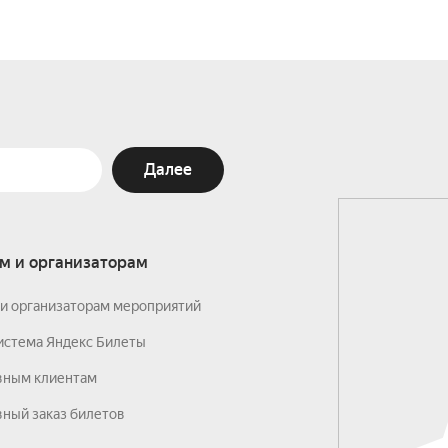
Далее
м и организаторам
и организаторам мероприятий
истема Яндекс Билеты
вным клиентам
ный заказ билетов