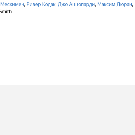
 Мескимен
,
Ривер Кодак
,
Джо Аццопарди
,
Максим Дюран
,
Smith