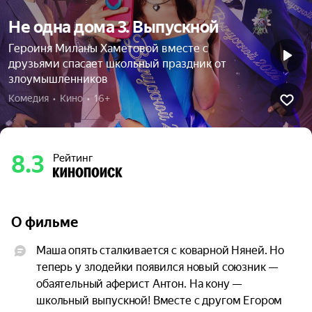
Не одна дома 3. Выпускной
Героиня Миланы Хаметовой вместе с
друзьями спасает школьный праздник от
злоумышленников
Комедия  •  Кино  •  16+
8.3
Рейтинг
О фильме
Маша опять сталкивается с коварной Няней. Но 
теперь у злодейки появился новый союзник — 
обаятельный аферист Антон. На кону — 
школьный выпускной! Вместе с другом Егором 