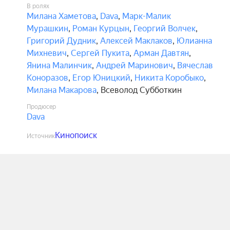
В ролях
Милана Хаметова
,
Dava
,
Марк-Малик
Мурашкин
,
Роман Курцын
,
Георгий Волчек
,
Григорий Дудник
,
Алексей Маклаков
,
Юлианна
Михневич
,
Сергей Пукита
,
Арман Давтян
,
Янина Малинчик
,
Андрей Маринович
,
Вячеслав
Коноразов
,
Егор Юницкий
,
Никита Коробыко
,
Милана Макарова
,
Всеволод Субботкин
Продюсер
Dava
Кинопоиск
Источник