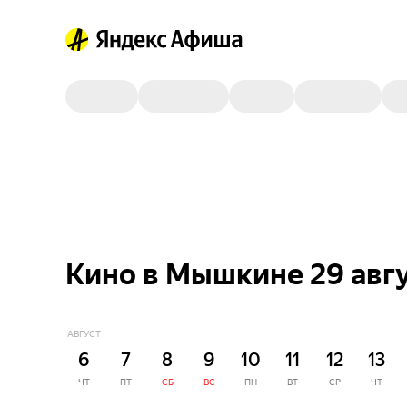
Кино в Мышкине 29 авг
АВГУСТ
6
7
8
9
10
11
12
13
ЧТ
ПТ
СБ
ВС
ПН
ВТ
СР
ЧТ