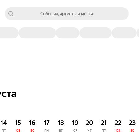
События, артисты и места
уста
14
15
16
17
18
19
20
21
22
23
ПТ
СБ
ВС
ПН
ВТ
СР
ЧТ
ПТ
СБ
ВС