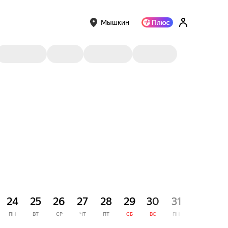
Мышкин
СЕНТЯ
24
25
26
27
28
29
30
31
1
ПН
ВТ
СР
ЧТ
ПТ
СБ
ВС
ПН
ВТ