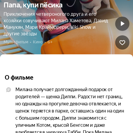
Папа, купи пёсика
Приключения четвероногого друга и его
хозяйки озвучивают Милана Хаметова, Давид
Манукян, Мари Краймбрери, Viki Show и
другие звёзды
Мультфильм  •  Кино  •  6+
О фильме
Милана получает долгожданный подарок от 
родителей — щенка Диппи. Радости нет границ, 
но однажды на прогулке девочка отвлекается, и 
щенок теряется в парке, оставшись один на один 
с большим городом. Диппи знакомится с 
уличным Котом, крысой Бенгсом и даже 
влюбляется в чихуахуа Табби. Пока Милана 