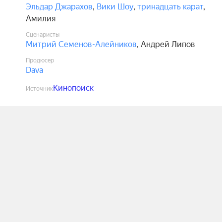
Эльдар Джарахов
,
Вики Шоу
,
тринадцать карат
,
Амилия
Сценаристы
Митрий Семенов-Алейников
,
Андрей Липов
Продюсер
Dava
Кинопоиск
Источник