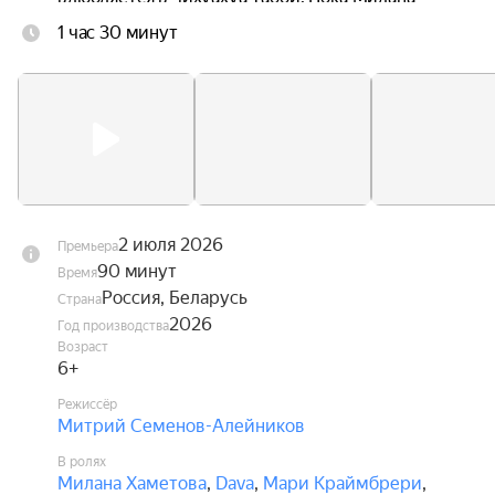
ведёт поиски любимого песика, Диппи ждут 
1 час 30 минут
увлекательные приключения, в которых ему 
предстоит стать настоящим героем, способным 
защитить не только себя, но и своих друзей.
2 июля 2026
Премьера
90 минут
Время
Россия, Беларусь
Страна
2026
Год производства
Возраст
6+
Режиссёр
Митрий Семенов-Алейников
В ролях
Милана Хаметова
,
Dava
,
Мари Краймбрери
,