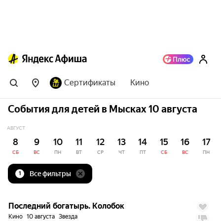
Сертификаты
Кино
События для детей в Мысках 10 августа
АВГУСТ
8
9
10
11
12
13
14
15
16
17
СБ
ВС
ПН
ВТ
СР
ЧТ
ПТ
СБ
ВС
ПН
Все фильтры
1
1.7
Последний богатырь. Колобок
Кино
10 августа
Звезда