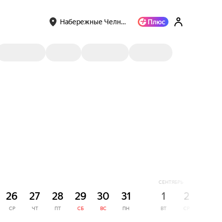
Набережные Челн…
СЕНТЯБРЬ
26
27
28
29
30
31
1
2
3
СР
ЧТ
ПТ
СБ
ВС
ПН
ВТ
СР
ЧТ