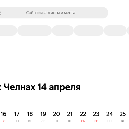
События, артисты и места
 Челнах 14 апреля
16
17
18
19
20
21
22
23
24
25
ВС
ПН
ВТ
СР
ЧТ
ПТ
СБ
ВС
ПН
ВТ