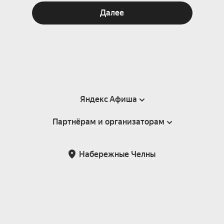
Далее
Яндекс Афиша
Партнёрам и организаторам
Справка
Пользовательское соглашение
Партнёрам и организаторам мероприятий
Набережные Челны
Подарочные сертификаты
Билетная система Яндекс Билеты
Возврат билетов
Корпоративным клиентам
Участие в исследованиях
Корпоративный заказ билетов
Правила рекомендаций