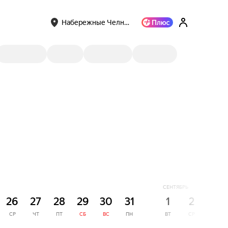
Набережные Челн…
СЕНТЯБРЬ
26
27
28
29
30
31
1
2
3
СР
ЧТ
ПТ
СБ
ВС
ПН
ВТ
СР
ЧТ