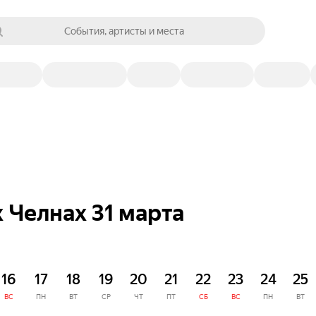
События, артисты и места
 Челнах 31 марта
16
17
18
19
20
21
22
23
24
25
ВС
ПН
ВТ
СР
ЧТ
ПТ
СБ
ВС
ПН
ВТ