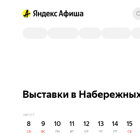
Выставки в Набережных
АВГУСТ
8
9
10
11
12
13
14
15
СБ
ВС
ПН
ВТ
СР
ЧТ
ПТ
СБ