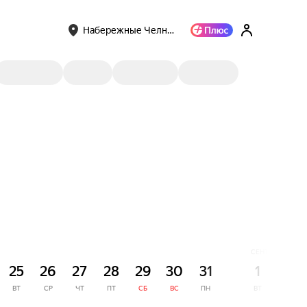
Набережные Челн…
СЕНТЯБРЬ
25
26
27
28
29
30
31
1
2
ВТ
СР
ЧТ
ПТ
СБ
ВС
ПН
ВТ
СР