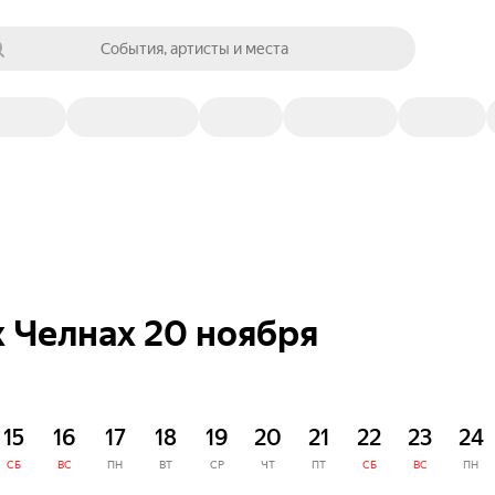
События, артисты и места
 Челнах 20 ноября
15
16
17
18
19
20
21
22
23
24
СБ
ВС
ПН
ВТ
СР
ЧТ
ПТ
СБ
ВС
ПН