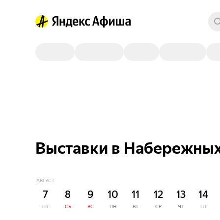
Выставки в Набережных
АВГУСТ
7
8
9
10
11
12
13
14
ПТ
СБ
ВС
ПН
ВТ
СР
ЧТ
ПТ