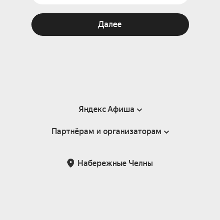
Далее
Яндекс Афиша
Партнёрам и организаторам
Справка
Пользовательское соглашение
Партнёрам и организаторам мероприятий
Набережные Челны
Подарочные сертификаты
Билетная система Яндекс Билеты
Возврат билетов
Корпоративным клиентам
Участие в исследованиях
Корпоративный заказ билетов
Правила рекомендаций