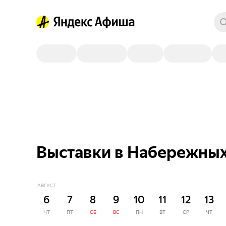
Выставки в Набережных
АВГУСТ
6
7
8
9
10
11
12
13
ЧТ
ПТ
СБ
ВС
ПН
ВТ
СР
ЧТ