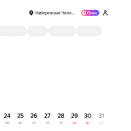
Набережные Челн…
СЕНТЯ
24
25
26
27
28
29
30
31
1
ПН
ВТ
СР
ЧТ
ПТ
СБ
ВС
ПН
ВТ