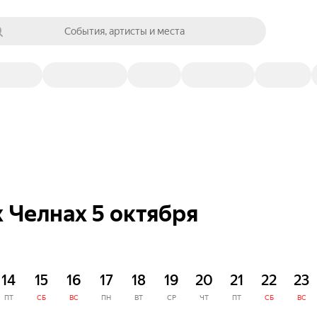
События, артисты и места
 Челнах 5 октября
14
15
16
17
18
19
20
21
22
23
ПТ
СБ
ВС
ПН
ВТ
СР
ЧТ
ПТ
СБ
ВС