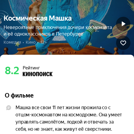
Космическая Машка
Невероятные приключения дочери космонавта
и её одноклассников в Петербурге
Комедия  •  Кино  •  12+
8.2
Рейтинг
О фильме
Машка все свои 11 лет жизни прожила со с 
отцом-космонавтом на космодроме. Она умеет 
управлять самолётом, лодкой и отвечать за 
себя, но не знает, как живут её сверстники. 