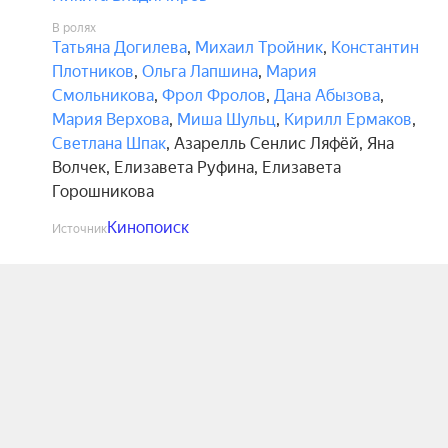
В ролях
Татьяна Догилева
,
Михаил Тройник
,
Константин
Плотников
,
Ольга Лапшина
,
Мария
Смольникова
,
Фрол Фролов
,
Дана Абызова
,
Мария Верхова
,
Миша Шульц
,
Кирилл Ермаков
,
Светлана Шпак
,
Азарелль Сенлис Ляфёй
,
Яна
Волчек
,
Елизавета Руфина
,
Елизавета
Горошникова
Кинопоиск
Источник